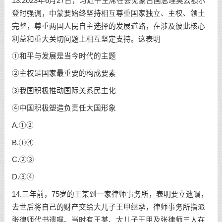
13.2023年6月27日，习近平主席在会见蒙古国总理奥云额尔
登时强调，中蒙要始终坚持相互尊重国家独立、主权、领土
完整，尊重两国人民自主选择的发展道路，在涉及彼此核心
利益和重大关切问题上相互坚定支持。这表明
①和平与发展是当今时代的主题
②主权是国家最重要的构成要素
③我国积极推动国际关系民主化
④中国积极塑造负责任大国形象
A.①②
B.①④
C.②③
D.③④
14.三年前，75岁的王某到一家律师事务所，表明要立遗嘱，
去世后将自己的财产交给大儿子王甲继承，律师事务所指派
张律师代书遗嘱。当时有王某、大儿子王甲及张律师三人在