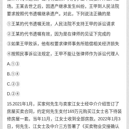
场。王某去世之后，因遗产继承发生纠纷，王甲到人民法院
要求按照代书遗嘱继承遗产。对此，下列说法正确的是
①王某的代书遗嘱无效，人民法院不支持王甲的诉讼请求
②王某的代书遗嘱有效，因为是在律师的见证下完成的
③如果王甲败诉，他有权要求律师事务所赔偿相关经济损失
④按照民事诉讼法规定，王甲不能让张律师作为诉讼代理人
A.①③
B.①④
C.②③
D.②④
15.2021年1月，买家何先生与卖家江女士经中介介绍签订了
房屋买卖合同，约定何先生支付169万元购买江女士名下待装
修房屋一套。当年11月，江女士收到全部房款。2022年1月3
日，何先生、江女士及中介三方签署了《买卖物业交接确认