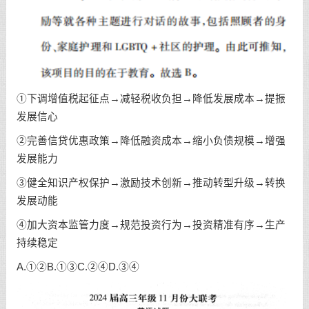
①下调增值税起征点→减轻税收负担→降低发展成本→提振
发展信心
②完善信贷优惠政策→降低融资成本→缩小负债规模→增强
发展能力
③健全知识产权保护→激励技术创新→推动转型升级→转换
发展动能
④加大资本监管力度→规范投资行为→投资精准有序→生产
持续稳定
A.①②B.①③C.②④D.③④